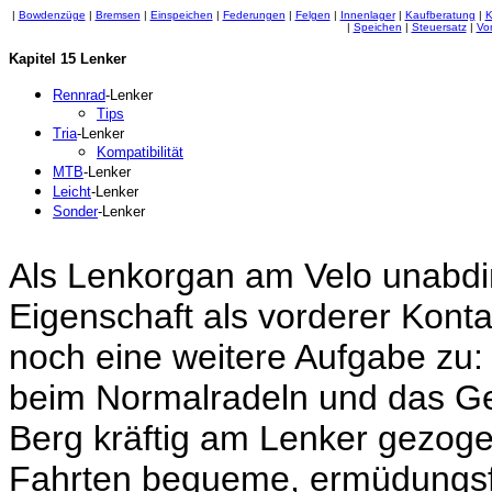
|
Bowdenzüge
|
Bremsen
|
Einspeichen
|
Federungen
|
Felgen
|
Innenlager
|
Kaufberatung
|
K
|
Speichen
|
Steuersatz
|
Vo
Kapitel 15 Lenker
Rennrad
-Lenker
Tips
Tria
-Lenker
Kompatibilität
MTB
-Lenker
Leicht
-Lenker
Sonder
-Lenker
Als Lenkorgan am Velo unabdi
Eigenschaft als vorderer Kont
noch eine weitere Aufgabe zu
beim Normalradeln und das Ge
Berg kräftig am Lenker gezoge
Fahrten bequeme, ermüdungsf